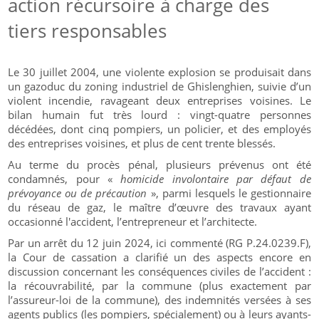
action récursoire à charge des
tiers responsables
Le 30 juillet 2004, une violente explosion se produisait dans
un gazoduc du zoning industriel de Ghislenghien, suivie d’un
violent incendie, ravageant deux entreprises voisines. Le
bilan humain fut très lourd : vingt-quatre personnes
décédées, dont cinq pompiers, un policier, et des employés
des entreprises voisines, et plus de cent trente blessés.
Au terme du procès pénal, plusieurs prévenus ont été
condamnés, pour «
homicide involontaire par défaut de
prévoyance ou de précaution
», parmi lesquels le gestionnaire
du réseau de gaz, le maître d’œuvre des travaux ayant
occasionné l'accident, l’entrepreneur et l’architecte.
Par un arrêt du 12 juin 2024, ici commenté (RG P.24.0239.F),
la Cour de cassation a clarifié un des aspects encore en
discussion concernant les conséquences civiles de l’accident :
la récouvrabilité, par la commune (plus exactement par
l’assureur-loi de la commune), des indemnités versées à ses
agents publics (les pompiers, spécialement) ou à leurs ayants-