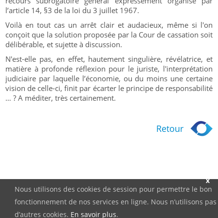
recours subrogatoire général expressément organisé par
l’article 14, §3 de la loi du 3 juillet 1967.
Voilà en tout cas un arrêt clair et audacieux, même si l'on
conçoit que la solution proposée par la Cour de cassation soit
délibérable, et sujette à discussion.
N'est-elle pas, en effet, hautement singulière, révélatrice, et
matière à profonde réflexion pour le juriste, l'interprétation
judiciaire par laquelle l’économie, ou du moins une certaine
vision de celle-ci, finit par écarter le principe de responsabilité
… ? A méditer, très certainement.
Retour
x
Nous utilisons des cookies de session pour permettre le bon
fonctionnement de nos services en ligne. Nous n’utilisons pas
d’autres cookies.
En savoir plus
.