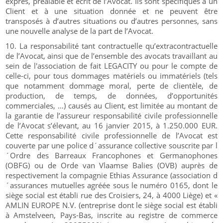
exprès, préalable et écrit de l’Avocat. Ils sont spécifiques à un
Client et à une situation donnée et ne peuvent être
transposés à d’autres situations ou d’autres personnes, sans
une nouvelle analyse de la part de l’Avocat.
La responsabilité tant contractuelle qu’extracontractuelle
de l’Avocat, ainsi que de l’ensemble des avocats travaillant au
sein de l'association de fait LEGACITY ou pour le compte de
celle-ci, pour tous dommages matériels ou immatériels (tels
que notamment dommage moral, perte de clientèle, de
production, de temps, de données, d’opportunités
commerciales, …) causés au Client, est limitée au montant de
la garantie de l’assureur responsabilité civile professionnelle
de l’Avocat s’élevant, au 16 janvier 2015, à 1.250.000 EUR.
Cette responsabilité civile professionnelle de l’Avocat est
couverte par une police d´assurance collective souscrite par l
´Ordre des Barreaux Francophones et Germanophones
(OBFG) ou de Orde van Vlaamse Balies (OVB) auprès de
respectivement la compagnie Ethias Assurance (association d
´assurances mutuelles agréée sous le numéro 0165, dont le
siège social est établi rue des Croisiers, 24, à 4000 Liège) et «
AMLIN EUROPE N.V. (entreprise dont le siège social est établi
à Amstelveen, Pays-Bas, inscrite au registre de commerce