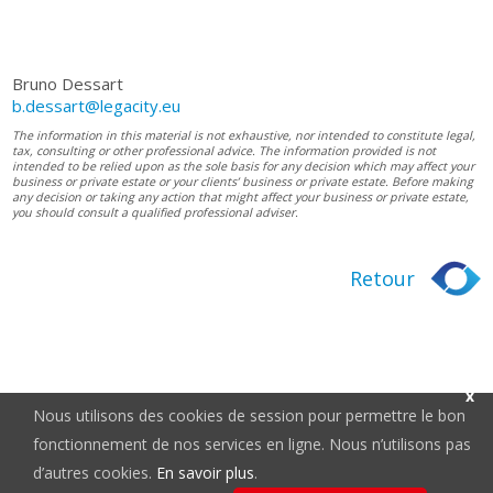
Bruno Dessart
b.dessart@legacity.eu
The information in this material is not exhaustive, nor intended to constitute legal,
tax, consulting or other professional advice. The information provided is not
intended to be relied upon as the sole basis for any decision which may affect your
business or private estate or your clients’ business or private estate. Before making
any decision or taking any action that might affect your business or private estate,
you should consult a qualified professional adviser.
Retour
x
Nous utilisons des cookies de session pour permettre le bon
fonctionnement de nos services en ligne. Nous n’utilisons pas
d’autres cookies.
En savoir plus
.