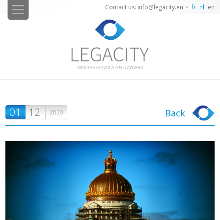
Contact us: info@legacity.eu
fr
nl
en
01
12
Back
2020